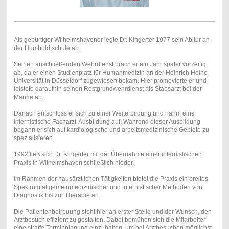
Als gebürtiger Wilhelmshavener legte Dr. Kingerter 1977 sein Abitur an
der Humboldtschule ab.
Seinen anschließenden Wehrdienst brach er ein Jahr später vorzeitig
ab, da er einen Studienplatz für Humanmedizin an der Heinrich Heine
Universität in Düsseldorf zugewiesen bekam. Hier promovierte er und
leistete daraufhin seinen Restgrundwehrdienst als Stabsarzt bei der
Marine ab.
Danach entschloss er sich zu einer Weiterbildung und nahm eine
internistische Facharzt-Ausbildung auf. Während dieser Ausbildung
begann er sich auf kardiologische und arbeitsmedizinische Gebiete zu
spezialisieren.
1992 ließ sich Dr. Kingerter mit der Übernahme einer internistischen
Praxis in Wilhelmshaven schließlich nieder.
Im Rahmen der hausärztlichen Tätigkeiten bietet die Praxis ein breites
Spektrum allgemeinmedizinischer und internistischer Methoden von
Diagnostik bis zur Therapie an.
Die Patientenbetreuung steht hier an erster Stelle und der Wunsch, den
Arztbesuch effizient zu gestalten. Dabei bemühen sich die Mitarbeiter
eine straffe Terminplanung einzuhalten, um bei Arztbesuchen möglichst