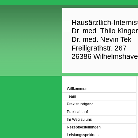
Hausärztlich-Interni
Dr. med. Thilo Kinger
Dr. med. Nevin Tek
Freiligrathstr. 267
26386 Wilhelmshav
Willkommen
Team
Praxisrundgang
Praxisablauf
Ihr Weg zu uns
Rezeptbestellungen
Leistungsspektrum