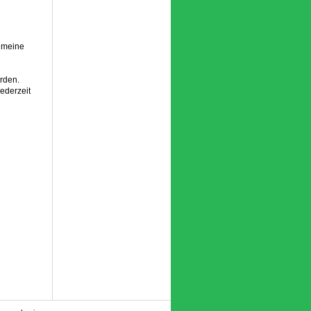
s meine
rden.
jederzeit